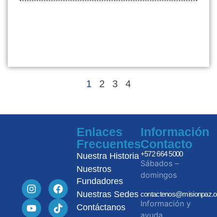
1
2
3
4
Enlaces
Información
Frecuentes
Contacto
+572 664 5000
Nuestra Historia
Sábados –
Nuestros
domingos
Fundadores
Nuestras Sedes
contactenos@misionpaz.o
Información y
Contáctanos
ayuda