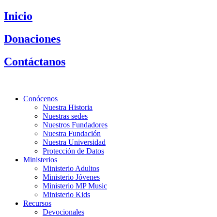
Saltar
Inicio
al
contenido
Donaciones
Contáctanos
Conócenos
Nuestra Historia
Nuestras sedes
Nuestros Fundadores
Nuestra Fundación
Nuestra Universidad
Protección de Datos
Ministerios
Ministerio Adultos
Ministerio Jóvenes
Ministerio MP Music
Ministerio Kids
Recursos
Devocionales