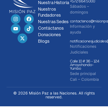
+572 664 5000
Nuestra Historia
Sábados –
Nuestros
domingos
Fundadores
Nuestras Sedes
contactenos@misionpa
Información y
Contáctanos
ayuda
Donaciones
Blogs
notificacionesjudiciale
Notificaciones
Judiciales
Calle 10 # 36 - 124
Arroyohondo-
Yumbo
Sede principal
Cali – Colombia
© 2026 Misión Paz a las Naciones. All rights
reserved.