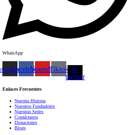
WhatsApp
nstagram
Facebook
Youtube
Tiktok
X-
twitter
Enlaces Frecuentes
Nuestra Historia
Nuestros Fundadores
Nuestras Sedes
Contáctanos
Donaciones
Blogs