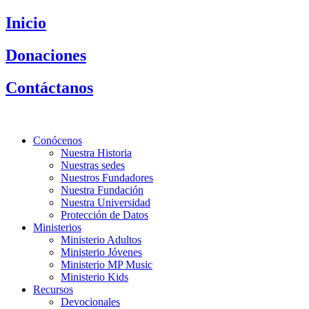
Saltar
Inicio
al
contenido
Donaciones
Contáctanos
Conócenos
Nuestra Historia
Nuestras sedes
Nuestros Fundadores
Nuestra Fundación
Nuestra Universidad
Protección de Datos
Ministerios
Ministerio Adultos
Ministerio Jóvenes
Ministerio MP Music
Ministerio Kids
Recursos
Devocionales