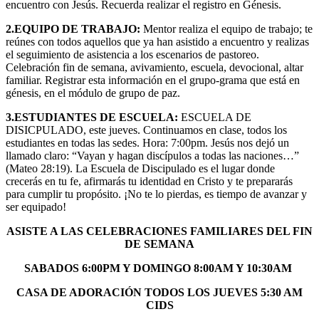
encuentro con Jesús. Recuerda realizar el registro en Génesis.
2.EQUIPO DE TRABAJO:
Mentor realiza el equipo de trabajo; te
reúnes con todos aquellos que ya han asistido a encuentro y realizas
el seguimiento de asistencia a los escenarios de pastoreo.
Celebración fin de semana, avivamiento, escuela, devocional, altar
familiar. Registrar esta información en el grupo-grama que está en
génesis, en el módulo de grupo de paz.
3.ESTUDIANTES DE ESCUELA:
ESCUELA DE
DISICPULADO, este jueves. Continuamos en clase, todos los
estudiantes en todas las sedes. Hora: 7:00pm. Jesús nos dejó un
llamado claro: “Vayan y hagan discípulos a todas las naciones…”
(Mateo 28:19). La Escuela de Discipulado es el lugar donde
crecerás en tu fe, afirmarás tu identidad en Cristo y te prepararás
para cumplir tu propósito. ¡No te lo pierdas, es tiempo de avanzar y
ser equipado!
ASISTE A LAS CELEBRACIONES FAMILIARES DEL FIN
DE SEMANA
SABADOS 6:00PM Y DOMINGO 8:00AM Y 10:30AM
CASA DE ADORACIÓN TODOS LOS JUEVES 5:30 AM
CIDS