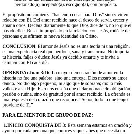
perdonado(a), aceptado(a), escogido(a), con propósito.
El propósito no comienza “haciendo cosas para Dios” sino vivir en
relación con Él. Del amor recibido nace el deseo de servir, crecer y
amar a otros.
Declara diariamente lo que Dios dice de ti, no lo que el
pasado dice. Busca tu propósito en la relación con Jesús, rodéate de
personas que afirmen tu nueva identidad en Cristo.
CONCLUSIÓN
: El amor de Jesús no es una teoría ni una religión,
es una experiencia real que perdona, sana y transforma. No importa
tu historia, fallas o dudas: Jesús ya decidió amarte y te invita a
caminar con Él cada día.
OFRENDA:
Juan 3:16
: La mayor demostración de amor en la
historia no fue una palabra, sino una entrega. Dios mostró su amor
dando. No dio algo pequeño, ni algo que le sobraba; dio lo más
valioso: a su Hijo. Esto nos enseña que el dar no nace de obligación,
presión o rutina, sino de gratitud por el amor recibido. La ofrenda es
una respuesta del corazón que reconoce: “Señor, todo lo que tengo
proviene de Ti.”
PARA EL MENTOR DE GRUPO DE PAZ:
1.INICIO CONQUISTA DE 3:
Esta semana estamos en oración y
ayuno por cada persona que conoces y que sabes que necesita un