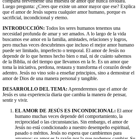
comparta brevemente una muestra de amor que nunca olvidará.
Luego pregunta: ¿Crees que existe un amor mayor que ese? Explica
que el amor de Jesús supera cualquier amor humano, porque es
sacrificial, incondicional y eterno.
INTRODUCCIÓN:
Todos los seres humanos tenemos una
necesidad profunda de amar y ser amados. A lo largo de la vida
buscamos ese amor en la familia, amistades, relaciones y logros,
pero muchas veces descubrimos que incluso el mejor amor humano
puede ser limitado, imperfecto o temporal. El amor de Jesús no
depende de lo que hemos hecho bien o mal, ni de cuánto sabemos
de la Biblia, ni del tiempo que llevamos en la fe. Es un amor que
toma la iniciativa, perdona, restaura y transforma el corazón desde
adentro. Jesús no vino solo a enseñar principios, sino a demostrar el
amor de Dios de una manera personal y tangible.
DESARROLLO DEL TEMA:
Aprenderemos que el amor de
Jesús es una experiencia diaria que cambia la manera de pensar,
sentir y vivir.
EL AMOR DE JESÚS ES INCONDICIONAL:
El amor
humano muchas veces depende del comportamiento, la
reciprocidad o las circunstancias. Sin embargo, el amor de
Jesús no está condicionado a nuestro desempeño espiritual,
pasado o méritos. Jesús no espera que cambiemos para
amarnos; su amor es la razón por la que podemos cambiar. Su