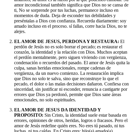
amor incondicional también significa que Dios no se cansa de
ti, No se sorprende por tus luchas, permanece incluso en
momentos de duda. Deja de esconder tus debilidades y
preséntalas a Dios con confianza.
Recuerda diariamente: soy
amado incluso en el proceso. sí fallas, corre hacia Dios, no te
alejes.
EL AMOR DE JESUS, PERDONA Y RESTAURA:
El
perdón de Jesús no es solo borrar el pecado; es restaurar el
corazón, la identidad y la relación con Dios.
Muchos aceptan
el perdón mentalmente, pero siguen viviendo con vergüenza,
condenación o recuerdos del pasado. El amor de Jesús quita la
culpa, sanas heridas emocionales, rompe cadenas de
vergüenza, da un nuevo comienzo.
La restauración implica
que Dios no solo te salva, sino que reconstruye lo que el
pecado, el dolor o las malas decisiones dañaron.
Confiesa con
sinceridad, sin justificar ni esconder, renuncia a castigarte por
errores que Dios ya perdonó, permite que Dios sane áreas
emocionales, no solo espirituales.
EL AMOR DE JESUS DA IDENTIDAD Y
PROPOSITO:
Sin Cristo, la identidad suele estar basada en
errores, opiniones de otros, heridas, logros o fracasos. Pero el
amor de Jesús redefine quién eres. No eres tú pasado, ni tus
luchas, ni tus caídas. En Cristo eres: hijo(a) amado(a),