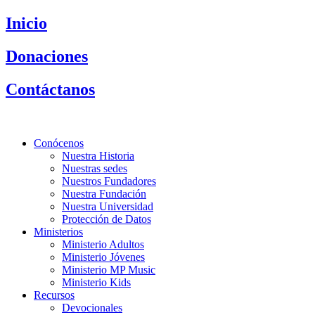
Saltar
Inicio
al
contenido
Donaciones
Contáctanos
Conócenos
Nuestra Historia
Nuestras sedes
Nuestros Fundadores
Nuestra Fundación
Nuestra Universidad
Protección de Datos
Ministerios
Ministerio Adultos
Ministerio Jóvenes
Ministerio MP Music
Ministerio Kids
Recursos
Devocionales