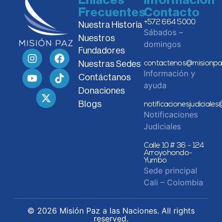
Enlaces
Información
Frecuentes
Contacto
+572 664 5000
Nuestra Historia
Sábados –
Nuestros
domingos
Fundadores
Nuestras Sedes
contactenos@misionpa
Información y
Contáctanos
ayuda
Donaciones
Blogs
notificacionesjudiciale
Notificaciones
Judiciales
Calle 10 # 36 - 124
Arroyohondo-
Yumbo
Sede principal
Cali – Colombia
© 2026 Misión Paz a las Naciones. All rights
reserved.