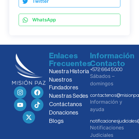
Twitter
WhatsApp
Enlaces
Información
Frecuentes
Contacto
+572 664 5000
Nuestra Historia
Sábados –
Nuestros
domingos
Fundadores
Nuestras Sedes
contactenos@misionpa
Información y
Contáctanos
ayuda
Donaciones
Blogs
notificacionesjudiciale
Notificaciones
Judiciales