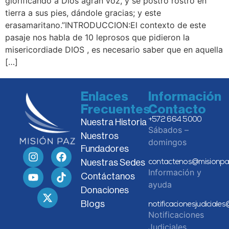
glorificando a Dios agran voz, y se postró rostro en
tierra a sus pies, dándole gracias; y este
erasamaritano.”INTRODUCCION:El contexto de este
pasaje nos habla de 10 leprosos que pidieron la
misericordiade DIOS , es necesario saber que en aquella
[…]
Enlaces
Información
Frecuentes
Contacto
+572 664 5000
Nuestra Historia
Sábados –
Nuestros
domingos
Fundadores
Nuestras Sedes
contactenos@misionpa
Información y
Contáctanos
ayuda
Donaciones
Blogs
notificacionesjudiciale
Notificaciones
Judiciales